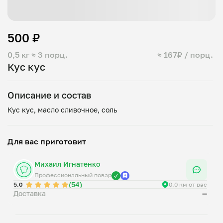
500 ₽
0,5 кг
≈ 3 порц.
≈ 167₽ / порц.
Кус кус
Описание и состав
Для вас приготовит
Михаил Игнатенко
Профессиональный повар
(54)
5.0
0.0 км от вас
Доставка
—