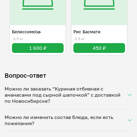
Белиссимо!🥗
Рис Басмати
0,5 кг
0,5 кг
1 600 ₽
450 ₽
Вопрос-ответ
Можно ли заказать “Куриная отбивная с
ананасами под сырной шапочкой” с доставкой
по Новосибирске?
Да, доставка на дом работает по всему городу!
Можно ли изменить состав блюда, если есть
Укажите удобное время — и получите свежее
пожелания?
домашнее блюдо в большой порции прямо с плиты.
Герметичная упаковка сохраняет тепло до 90
Конечно! Ирина Репина адаптирует блюдо под
минут. Статус заказа отслеживайте в личном