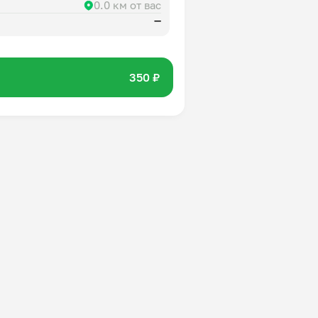
0.0 км от вас
—
350 ₽