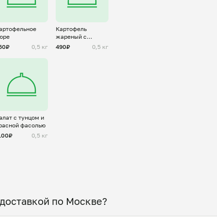
артофельное
Картофель
юре
жареный с
грибами
50₽
0,5 кг
490₽
0,5 кг
алат с тунцом и
расной фасолью
100₽
0,5 кг
 доставкой по Москве?