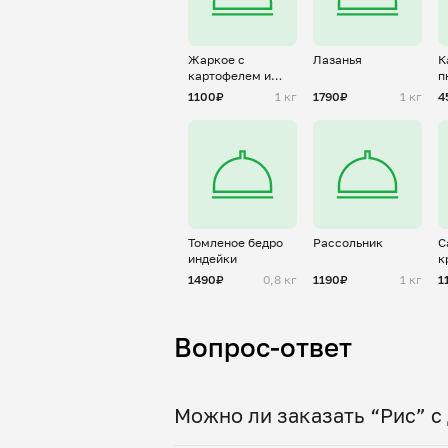
Жаркое с
Лазанья
К
картофелем и
п
курицей
1100₽
1 кг
1790₽
1 кг
4
Томленое бедро
Рассольник
С
индейки
к
1490₽
0,8 кг
1190₽
1 кг
1
Вопрос-ответ
Можно ли заказать “Рис” с