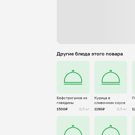
Другие блюда этого повара
Бефстроганов из
Курица в
П
говядины
сливочном соусе
1500₽
0,5 кг
1190₽
0,5 кг
1