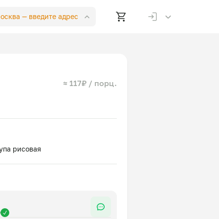
Москва —
введите адрес
≈ 117₽ / порц.
р