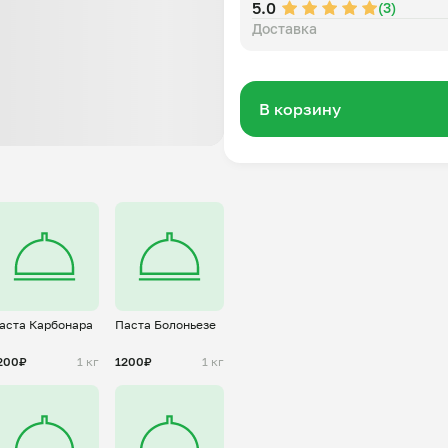
5.0
(3)
Доставка
В корзину
аста Карбонара
Паста Болоньезе
200₽
1 кг
1200₽
1 кг