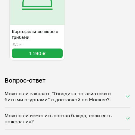
Картофельное пюре с
грибами
0,5 кг
1 190 ₽
Вопрос-ответ
Можно ли заказать “Говядина по-азиатски с
битыми огурцами” с доставкой по Москве?
Да, доставка на дом работает по всему городу!
Можно ли изменить состав блюда, если есть
Укажите удобное время — и получите свежее
пожелания?
домашнее блюдо в большой порции прямо с плиты.
Герметичная упаковка сохраняет тепло до 90
Конечно! Илья Колосов адаптирует блюдо под ваши
минут. Статус заказа отслеживайте в личном