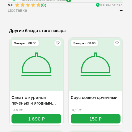
(8)
5.0
0.0 км от вас
Доставка
—
Другие блюда этого повара
Завтра c 08:00
Завтра c 08:00
Салат с куриной
Соус соево-горчичный
печенью и ягодным
вареньем
0,5 кг
0,1 кг
1 690 ₽
150 ₽