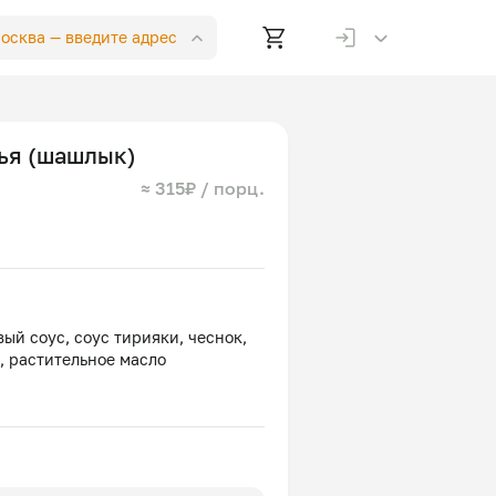
Москва —
введите адрес
ья (шашлык)
≈ 315₽ / порц.
вый соус, соус тирияки, чеснок,