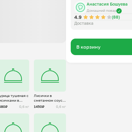
Анастасия Бошуева
Домашний повар
4.9
(88)
Доставка
В корзину
урица тушеная с
Лисички в
исичками в
сметанном соусе
метанном соусе
с картофелем
680₽
0,6 кг
1450₽
0,6 кг