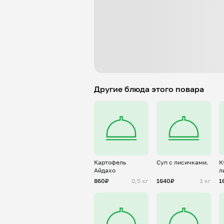
Другие блюда этого повара
Картофель
Суп с лисичками.
К
Айдахо
л
с
860₽
0,5 кг
1640₽
1 кг
1