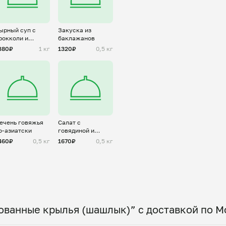
ырный суп с
Закуска из
рокколи и
баклажанов
рибами
380₽
1 кг
1320₽
0,5 кг
ечень говяжья
Салат с
о-азиатски
говядиной и
овощами
460₽
0,5 кг
1670₽
0,5 кг
ованные крылья (шашлык)” с доставкой по М