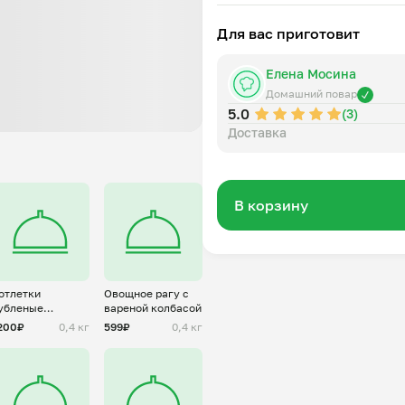
Для вас приготовит
Елена Мосина
Домашний повар
5.0
(3)
Доставка
В корзину
отлетки
Овощное рагу с
убленые
вареной колбасой
уриные
200₽
0,4 кг
599₽
0,4 кг