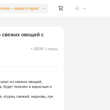
Москва —
введите адрес
з свежих овощей с
≈ 283₽ / порц.
алат из свежих овощей,
, будет полезен и взрослым и
я, огурец свежий, морковь, лук