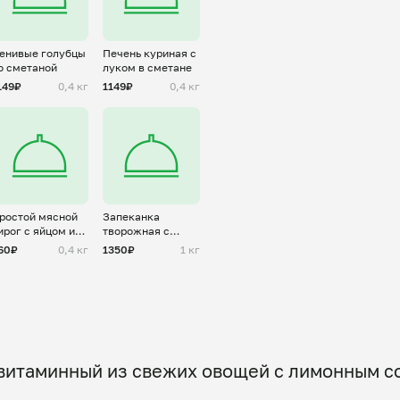
енивые голубцы
Печень куриная с
о сметаной
луком в сметане
149₽
0,4 кг
1149₽
0,4 кг
ростой мясной
Запеканка
ирог с яйцом и
творожная с
вощами
вишней
60₽
0,4 кг
1350₽
1 кг
витаминный из свежих овощей с лимонным со