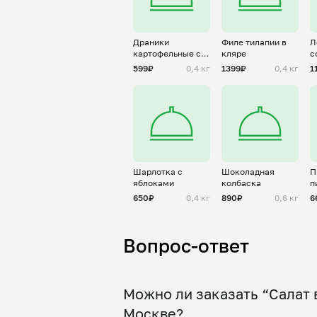
Драники
Филе тилапии в
Л
картофельные со
кляре
с
сметаной
599₽
0,4 кг
1399₽
0,4 кг
1
Шарлотка с
Шоколадная
П
яблоками
колбаска
п
о
650₽
0,4 кг
890₽
0,6 кг
6
Вопрос-ответ
Можно ли заказать “Салат 
Москве?