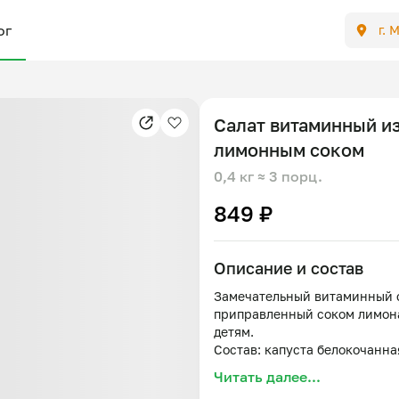
ог
г. 
Салат витаминный и
лимонным соком
0,4 кг
≈ 3 порц.
849 ₽
Описание и состав
Замечательный витаминный с
приправленный соком лимона
детям.
Состав: капуста белокочанна
Читать далее...