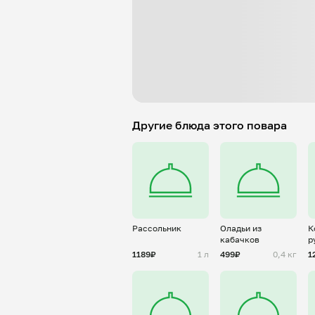
Другие блюда этого повара
Рассольник
Оладьи из
К
кабачков
р
к
1189₽
1 л
499₽
0,4 кг
1