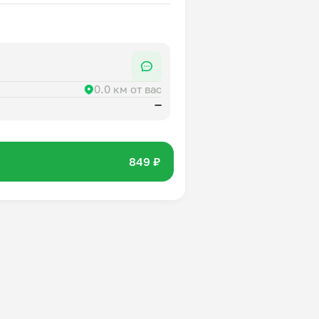
0.0 км от вас
—
849 ₽