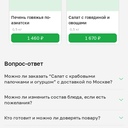
Печень говяжья по-
Салат с говядиной и
азиатски
овощами
0,5 кг
0,5 кг
1 460 ₽
1 670 ₽
Вопрос-ответ
Можно ли заказать “Салат с крабовыми
палочками и огурцом” с доставкой по Москве?
Да, доставка на дом работает по всему городу!
Можно ли изменить состав блюда, если есть
Укажите удобное время — и получите свежее
пожелания?
домашнее блюдо в большой порции прямо с плиты.
Герметичная упаковка сохраняет тепло до 90
Конечно! Анастасия Бошуева адаптирует блюдо
минут. Статус заказа отслеживайте в личном
Кто готовит и можно ли доверять повару?
под ваши предпочтения: уберет специи, снизит
кабинете, а с поваром можно связаться напрямую в
количество соли, сахара или заменит ингредиенты.
чате. Рекомендуем оформлять заказ заранее —