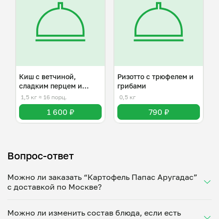
Киш с ветчиной,
Ризотто с трюфелем и
сладким перцем и
грибами
сыром
1,5 кг
≈ 16 порц.
0,5 кг
1 600 ₽
790 ₽
Вопрос-ответ
Можно ли заказать “Картофель Папас Аругадас”
с доставкой по Москве?
Да, доставка на дом работает по всему городу!
Можно ли изменить состав блюда, если есть
Укажите удобное время — и получите свежее