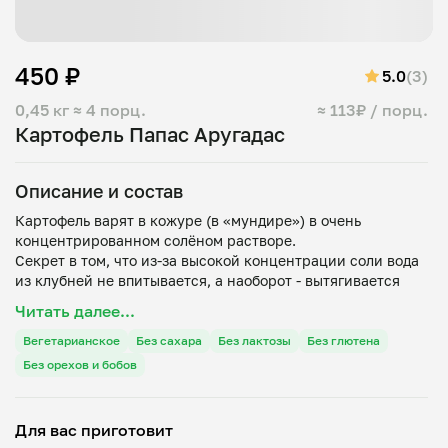
450 ₽
5.0
(3)
0,45 кг
≈ 4 порц.
≈ 113₽ / порц.
Картофель Папас Аругадас
Описание и состав
Картофель варят в кожуре (в «мундире») в очень
концентрированном солёном растворе.
Секрет в том, что из-за высокой концентрации соли вода
из клубней не впитывается, а наоборот - вытягивается
наружу. В результате картофель получается плотным, по
Читать далее...
Вегетарианское
Без сахара
Без лактозы
Без глютена
Без орехов и бобов
Для вас приготовит