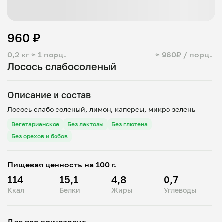
960 ₽
0,2 кг
≈ 1 порц.
≈ 960₽ / порц.
Лосось слабосоленый
Описание и состав
Вегетарианское
Без лактозы
Без глютена
Без орехов и бобов
Пищевая ценность на 100 г.
114
15,1
4,8
0,7
Ккал
Белки
Жиры
Углеводы
Для вас приготовит