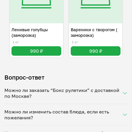
Ленивые голубцы
Вареники с творогом (
(заморозка)
заморозка)
1 кг
1 кг
990 ₽
990 ₽
Вопрос-ответ
Можно ли заказать “Бокс рулетики” с доставкой
по Москве?
Да, доставка на дом работает по всему городу!
Можно ли изменить состав блюда, если есть
Укажите удобное время — и получите свежее
пожелания?
домашнее блюдо в большой порции прямо с плиты.
Герметичная упаковка сохраняет тепло до 90
Конечно! Елена Парамонова адаптирует блюдо под
минут. Статус заказа отслеживайте в личном