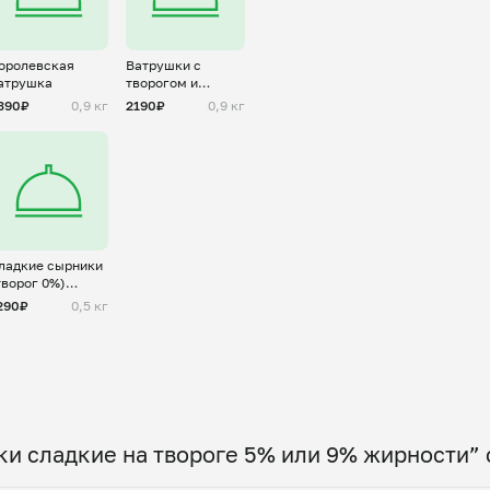
оролевская
Ватрушки с
атрушка
творогом и
ягодами/
390₽
0,9 кг
2190₽
0,9 кг
фруктами на
выбор
ладкие сырники
творог 0%)
аморозка
290₽
0,5 кг
и сладкие на твороге 5% или 9% жирности” 