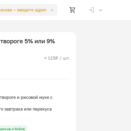
Москва —
введите адрес
 твороге 5% или 9%
≈ 115₽ / шт.
вороге и рисовой муке с
орехов и бобов