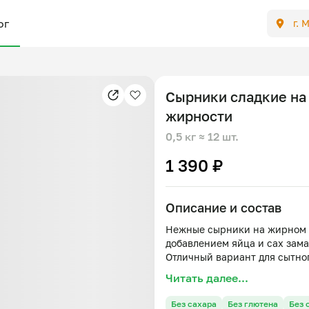
ог
г. 
Сырники сладкие на
жирности
0,5 кг
≈ 12 шт.
1 390 ₽
Описание и состав
Нежные сырники на жирном т
добавлением яйца и сах зама
Читать далее...
Без сахара
Без глютена
Без 