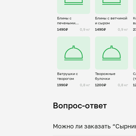
Блины с
Блины с ветчиной
К
печеными
и сыром
в
яблоками и
1490₽
0,9 кг
1490₽
0,9 кг
2
корицей
Ватрушки с
Творожные
С
творогом
булочки
(
з
1990₽
0,8 кг
1200₽
0,8 кг
1
Вопрос-ответ
Можно ли заказать “Сырник