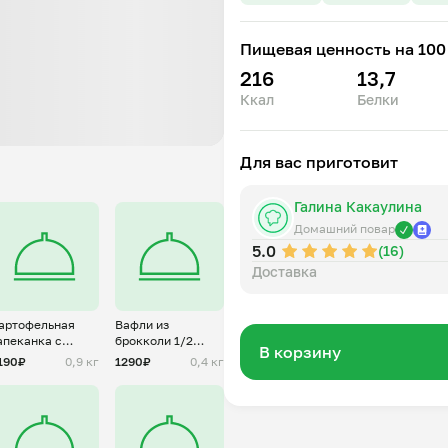
Пищевая ценность на 100 
216
13,7
Ккал
Белки
Для вас приготовит
Галина Какаулина
Домашний повар
5.0
(16)
Доставка
артофельная
Вафли из
апеканка с
брокколи 1/2
В корзину
аршем из
порции
190₽
0,9 кг
1290₽
0,4 кг
овядины