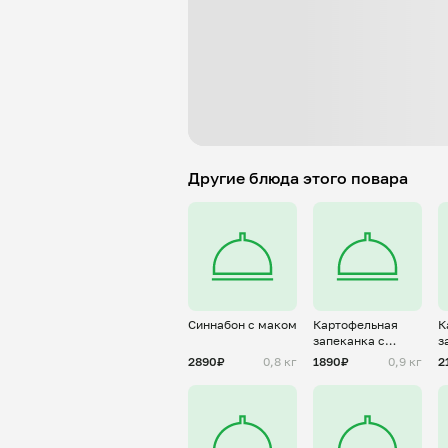
Другие блюда этого повара
Синнабон с маком
Картофельная
К
запеканка с
з
домашним
ф
2890₽
0,8 кг
1890₽
0,9 кг
2
фаршем
г