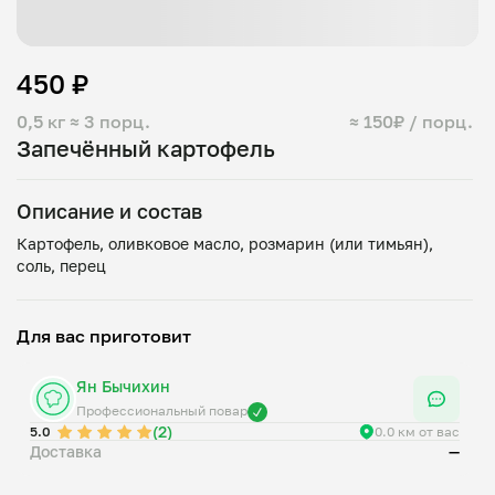
450 ₽
0,5 кг
≈ 3 порц.
≈ 150₽ / порц.
Запечённый картофель
Описание и состав
Картофель, оливковое масло, розмарин (или тимьян),
Для вас приготовит
Ян Бычихин
Профессиональный повар
(2)
5.0
0.0 км от вас
Доставка
—