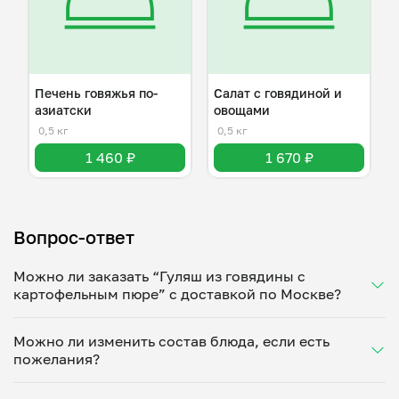
Печень говяжья по-
Салат с говядиной и
азиатски
овощами
0,5 кг
0,5 кг
1 460 ₽
1 670 ₽
Вопрос-ответ
Можно ли заказать “Гуляш из говядины с
картофельным пюре” с доставкой по Москве?
Да, доставка на дом работает по всему городу!
Можно ли изменить состав блюда, если есть
Укажите удобное время — и получите свежее
пожелания?
домашнее блюдо в большой порции прямо с плиты.
Герметичная упаковка сохраняет тепло до 90
Конечно! Анастасия Бошуева адаптирует блюдо
минут. Статус заказа отслеживайте в личном