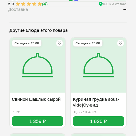
(4)
особых блюд.
5.0
0.0 км от вас
Доставка
—
Для приготовления данного блюда вам понадобится
кастрюля с водой 60-70 ° поместить пакет в воду на 5-6
Другие блюда этого повара
Сегодня с 15:00
Сегодня с 15:00
Свиной шашлык сырой
Куриная грудка sous-
vide|Су-вид
1 кг
0,6 кг
≈ 4 шт.
1 359 ₽
1 620 ₽