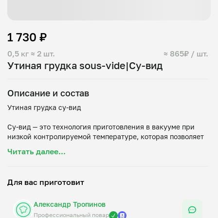
1 730 ₽
0,5 кг
≈ 2 шт.
≈ 865₽ / шт.
Утиная грудка sous-vide|Су-вид
Описание и состав
Утиная грудка су-вид
Су-вид — это технология приготовления в вакууме при
низкой контролируемой температуре, которая позволяет
сохранить сочность, нежную текстуру и насыщенный
Читать далее...
вкус продукта.
Утиная грудка, приготовленная методом су-вид,
Для вас приготовит
получается мягкой, сочной и ароматной. Благодаря
бережному приготовлению мясо сохраняет свой богатый
Александр Тропинов
вкус и естественную нежность, что делает его отличным
выбором как для повседневного рациона, так и для
Профессиональный повар