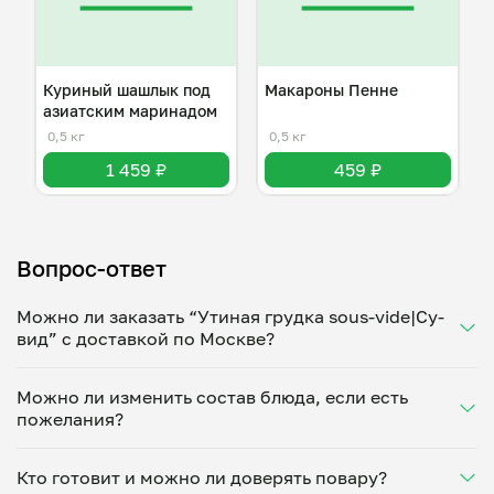
Куриный шашлык под
Макароны Пенне
азиатским маринадом
0,5 кг
0,5 кг
1 459 ₽
459 ₽
Вопрос-ответ
Можно ли заказать “Утиная грудка sous-vide|Су-
вид” с доставкой по Москве?
Да, доставка на дом работает по всему городу!
Можно ли изменить состав блюда, если есть
Укажите удобное время — и получите свежее
пожелания?
домашнее блюдо в большой порции прямо с плиты.
Герметичная упаковка сохраняет тепло до 90
Конечно! Александр Тропинов адаптирует блюдо
минут. Статус заказа отслеживайте в личном
Кто готовит и можно ли доверять повару?
под ваши предпочтения: уберет специи, снизит
кабинете, а с поваром можно связаться напрямую в