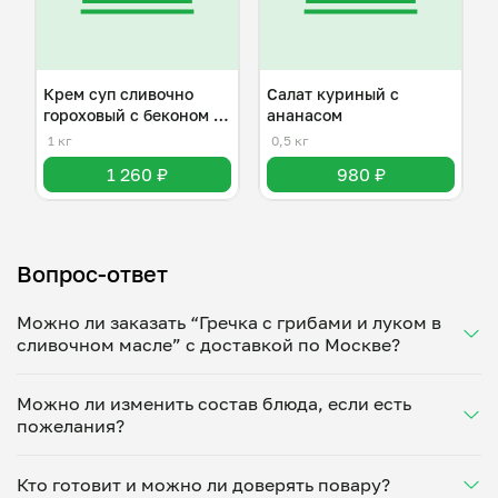
Крем суп сливочно
Салат куриный с
гороховый с беконом и
ананасом
сухариками
1 кг
0,5 кг
1 260 ₽
980 ₽
Вопрос-ответ
Можно ли заказать “Гречка с грибами и луком в
сливочном масле” с доставкой по Москве?
Да, доставка на дом работает по всему городу!
Можно ли изменить состав блюда, если есть
Укажите удобное время — и получите свежее
пожелания?
домашнее блюдо в большой порции прямо с плиты.
Герметичная упаковка сохраняет тепло до 90
Конечно! Евгения Кулешова адаптирует блюдо под
минут. Статус заказа отслеживайте в личном
Кто готовит и можно ли доверять повару?
ваши предпочтения: уберет специи, снизит
кабинете, а с поваром можно связаться напрямую в