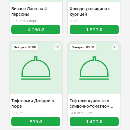
Бизнес Ланч на 4
Холодец говядина с
персоны
курицей
3,5 кг
≈ 4 порц.
1 кг
4 250 ₽
1 600 ₽
Завтра c 09:00
Завтра c 09:00
Тефтельки Джерри с
Тефтели куриные в
пюре
сливочно-томатном
соусе
0,6 кг
0,5 кг
≈ 8 шт.
895 ₽
1 400 ₽