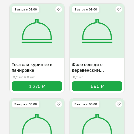
Завтра c 09:00
Завтра c 09:00
Тефтели куриные в
Филе сельди с
панировке
деревенским
картофелем и луком
0,5 кг
≈ 8 шт.
0,5 кг
1 270 ₽
690 ₽
Завтра c 09:00
Завтра c 09:00