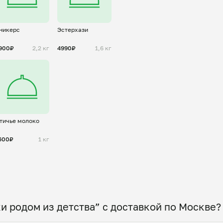
никерс
Эстерхази
900₽
2,2 кг
4990₽
1,6 кг
тичье молоко
500₽
1 кг
и родом из детства” с доставкой по Москве?