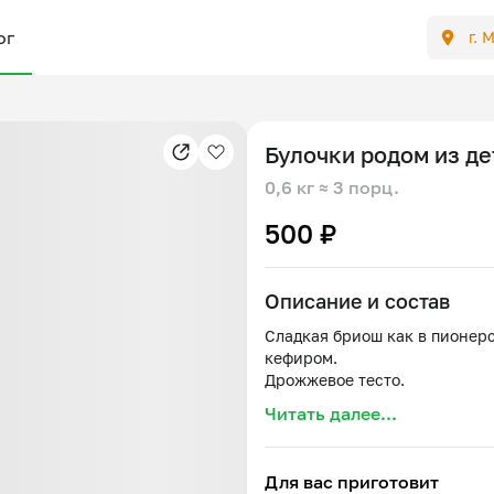
ог
г. 
Булочки родом из де
0,6 кг
≈ 3 порц.
500 ₽
Описание и состав
Сладкая бриош как в пионерс
кефиром.
Читать далее...
Для вас приготовит