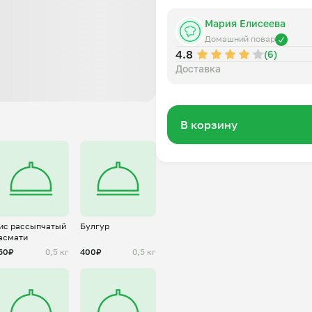
Мария Елисеева
Домашний повар
4.8
(6)
Доставка
В корзину
ис рассыпчатый
Булгур
асмати
50₽
0,5 кг
400₽
0,5 кг