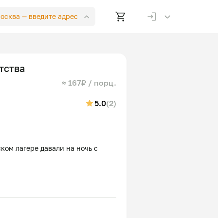
Москва —
введите адрес
тства
≈ 167₽ / порц.
5.0
(2)
ком лагере давали на ночь с