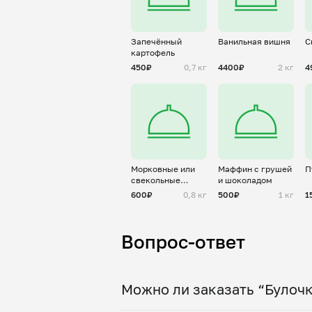
Запечённый
Ванильная вишня
С
картофель
450₽
0,7 кг
4400₽
2 кг
4
Морковные или
Маффин с грушей
П
свекольные
и шоколадом
котлеты
600₽
0,8 кг
500₽
1 кг
1
Вопрос-ответ
Можно ли заказать “Булочк