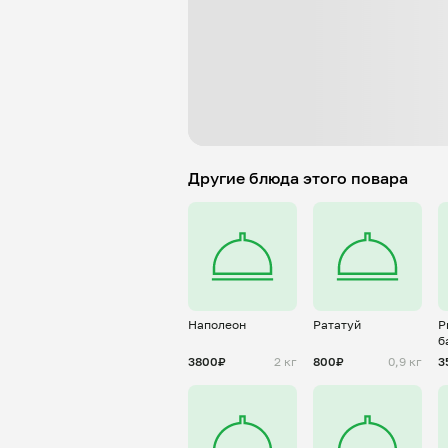
Другие блюда этого повара
Наполеон
Рататуй
Р
б
3800₽
2 кг
800₽
0,9 кг
3