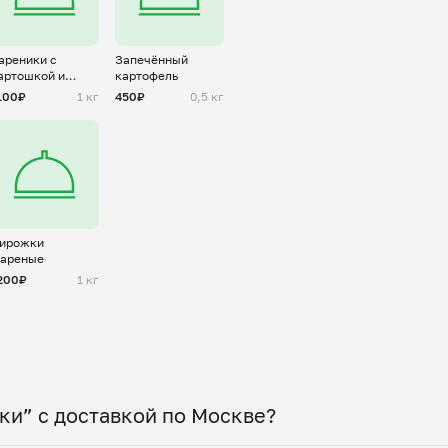
ареники с
Запечённый
артошкой и
картофель
рибами
100₽
1 кг
450₽
0,5 кг
ирожки
ареные
200₽
1 кг
ки” с доставкой по Москве?