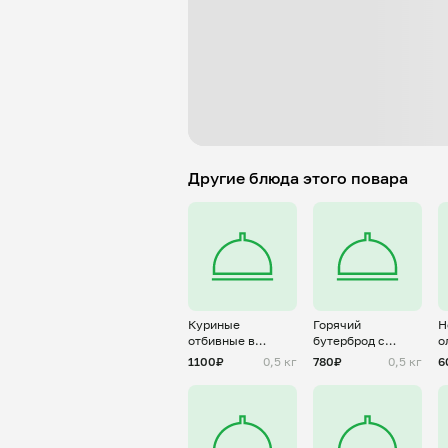
Другие блюда этого повара
Куриные
Горячий
Н
отбивные в
бутерброд с
о
картофельной
куриным фаршем
1100₽
0,5 кг
780₽
0,5 кг
6
шубке