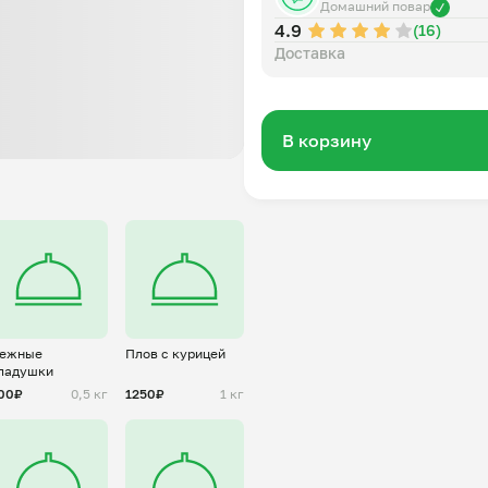
Домашний повар
4.9
(16)
Доставка
В корзину
ежные
Плов с курицей
ладушки
00₽
0,5 кг
1250₽
1 кг