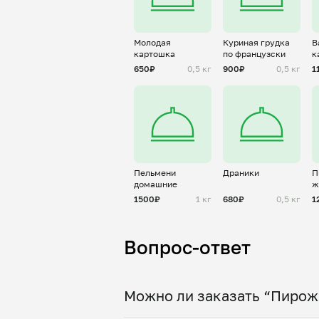
Молодая
Куриная грудка
В
картошка
по французски
к
г
650₽
0,5 кг
900₽
0,5 кг
1
Пельмени
Драники
П
домашние
ж
1500₽
1 кг
680₽
0,5 кг
1
Вопрос-ответ
Можно ли заказать “Пирож