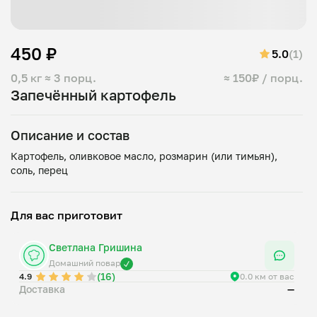
450 ₽
5.0
(1)
0,5 кг
≈ 3 порц.
≈ 150₽ / порц.
Запечённый картофель
Описание и состав
Картофель, оливковое масло, розмарин (или тимьян),
Для вас приготовит
Светлана Гришина
Домашний повар
(16)
4.9
0.0 км от вас
Доставка
—