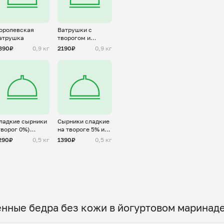
оролевская
Ватрушки с
атрушка
творогом и
ягодами/
390₽
0,9 кг
2190₽
0,9 кг
фруктами на
выбор
ладкие сырники
Сырники сладкие
творог 0%)
на твороге 5% или
аморозка
9% жирности
290₽
0,5 кг
1390₽
0,5 кг
нные бедра без кожи в йогуртовом маринаде