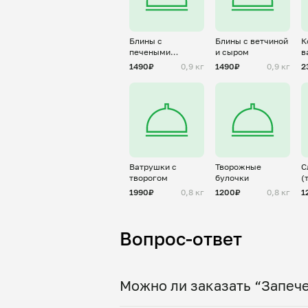
Блины с
Блины с ветчиной
К
печеными
и сыром
в
яблоками и
1490₽
0,9 кг
1490₽
0,9 кг
2
корицей
Ватрушки с
Творожные
С
творогом
булочки
(
з
1990₽
0,8 кг
1200₽
0,8 кг
1
Вопрос-ответ
Можно ли заказать “Запече