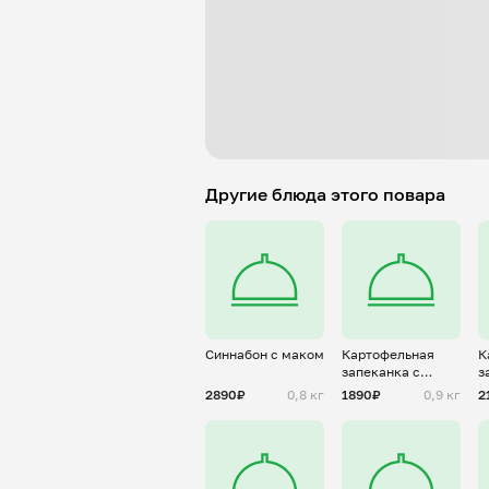
Другие блюда этого повара
Синнабон с маком
Картофельная
К
запеканка с
з
домашним
ф
2890₽
0,8 кг
1890₽
0,9 кг
2
фаршем
г