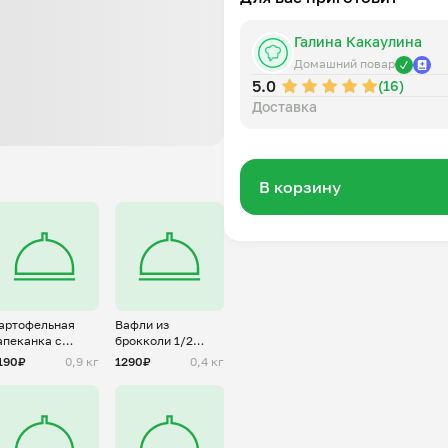
Галина Какаулина
Домашний повар
5.0
(16)
Доставка
В корзину
артофельная
Вафли из
апеканка с
брокколи 1/2
аршем из
порции
190₽
0,9 кг
1290₽
0,4 кг
овядины