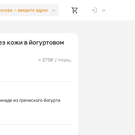
Москва —
введите адрес
ез кожи в йогуртовом
≈ 275₽ / порц.
наде из греческого йогурта