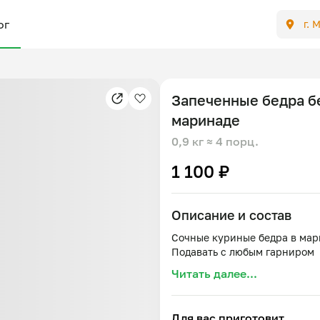
ог
г. 
Запеченные бедра б
маринаде
0,9 кг
≈ 4 порц.
1 100 ₽
Описание и состав
Сочные куриные бедра в мари
Читать далее...
Для вас приготовит