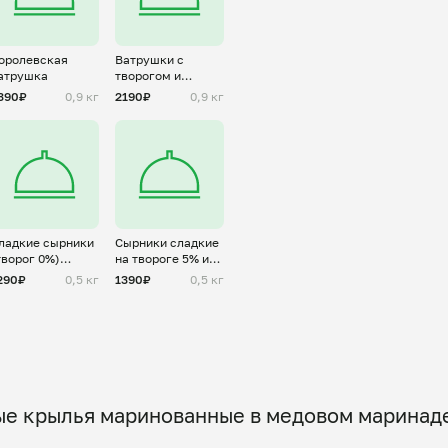
оролевская
Ватрушки с
атрушка
творогом и
ягодами/
390₽
0,9 кг
2190₽
0,9 кг
фруктами на
выбор
ладкие сырники
Сырники сладкие
творог 0%)
на твороге 5% или
аморозка
9% жирности
290₽
0,5 кг
1390₽
0,5 кг
ые крылья маринованные в медовом маринаде