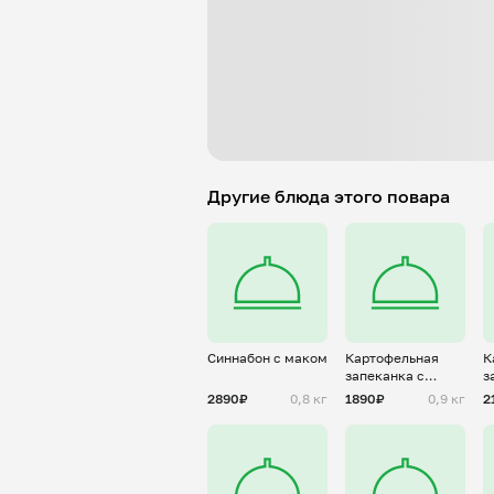
Другие блюда этого повара
Синнабон с маком
Картофельная
К
запеканка с
з
домашним
ф
2890₽
0,8 кг
1890₽
0,9 кг
2
фаршем
г