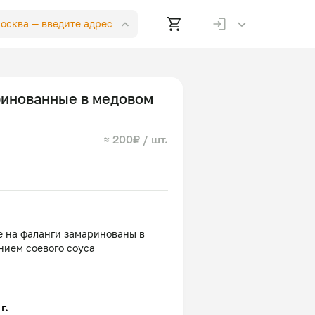
Москва —
введите адрес
инованные в медовом
≈ 200₽ / шт.
 на фаланги замаринованы в
г.