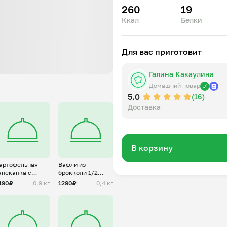
260
19
Ккал
Белки
Для вас приготовит
Галина Какаулина
Домашний повар
5.0
(16)
Доставка
В корзину
артофельная
Вафли из
апеканка с
брокколи 1/2
аршем из
порции
190₽
0,9 кг
1290₽
0,4 кг
овядины