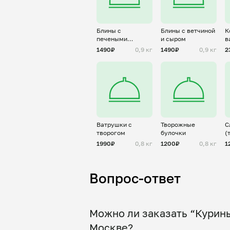
Блины с
Блины с ветчиной
К
печеными
и сыром
в
яблоками и
1490₽
0,9 кг
1490₽
0,9 кг
2
корицей
Ватрушки с
Творожные
С
творогом
булочки
(
з
1990₽
0,8 кг
1200₽
0,8 кг
1
Вопрос-ответ
Можно ли заказать “Курин
Москве?