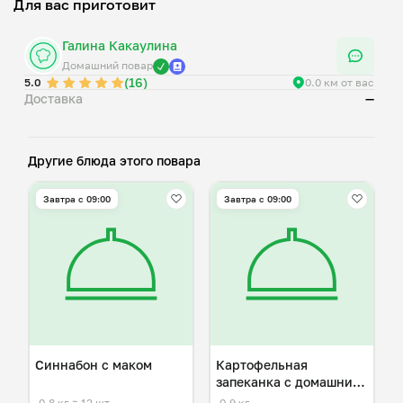
Для вас приготовит
Галина Какаулина
Домашний повар
(16)
5.0
0.0 км от вас
Доставка
—
Другие блюда этого повара
Завтра c 09:00
Завтра c 09:00
Синнабон с маком
Картофельная
запеканка с домашним
фаршем
0,8 кг
≈ 12 шт.
0,9 кг