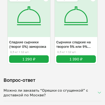
Сладкие сырники
Сырники сладкие на
(творог 0%) заморозка
твороге 5% или 9%
жирности
0,5 кг
≈ 12 шт.
0,5 кг
≈ 12 шт.
1 290 ₽
1 390 ₽
Вопрос-ответ
Можно ли заказать “Орешки со сгущенкой” с
доставкой по Москве?
Да, доставка на дом работает по всему городу!