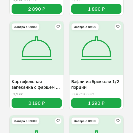
2 890 ₽
1 890 ₽
Завтра c 09:00
Завтра c 09:00
Картофельная
Вафли из брокколи 1/2
запеканка с фаршем из
порции
говядины
0,9 кг
0,4 кг
≈ 6 шт.
2 190 ₽
1 290 ₽
Завтра c 09:00
Завтра c 09:00