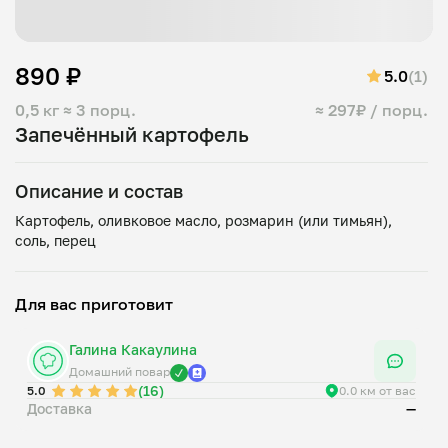
890 ₽
5.0
(1)
0,5 кг
≈ 3 порц.
≈ 297₽ / порц.
Запечённый картофель
Описание и состав
Картофель, оливковое масло, розмарин (или тимьян),
Для вас приготовит
Галина Какаулина
Домашний повар
(16)
5.0
0.0 км от вас
Доставка
—