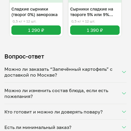
Сладкие сырники
Сырники сладкие на
(творог 0%) заморозка
твороге 5% или 9%
жирности
0,5 кг
≈ 12 шт.
0,5 кг
≈ 12 шт.
1 290 ₽
1 390 ₽
Вопрос-ответ
Можно ли заказать “Запечённый картофель” с
доставкой по Москве?
Да, доставка на дом работает по всему городу!
Можно ли изменить состав блюда, если есть
Укажите удобное время — и получите свежее
пожелания?
домашнее блюдо в большой порции прямо с плиты.
Герметичная упаковка сохраняет тепло до 90
Конечно! Галина Какаулина адаптирует блюдо под
минут. Статус заказа отслеживайте в личном
Кто готовит и можно ли доверять повару?
ваши предпочтения: уберет специи, снизит
кабинете, а с поваром можно связаться напрямую в
количество соли, сахара или заменит ингредиенты.
чате. Рекомендуем оформлять заказ заранее —
“Запечённый картофель” готовит Галина Какаулина
Укажите пожелания при оформлении или напишите
утром на вечер или сегодня на завтра.
Есть ли минимальный заказ?
— проверенный повар из г.Москва. Каждый повар
напрямую в чат — домашние блюда готовятся