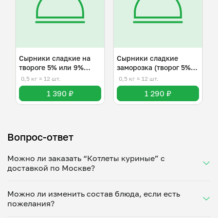
Сырники сладкие на
Сырники сладкие
твороге 5% или 9%
заморозка (творог 5%
жирности
или 9%)
0,5 кг
≈ 12 шт.
0,5 кг
≈ 12 шт.
1 390 ₽
1 290 ₽
Вопрос-ответ
Можно ли заказать “Котлеты куриные” с
доставкой по Москве?
Да, доставка на дом работает по всему городу!
Можно ли изменить состав блюда, если есть
Укажите удобное время — и получите свежее
пожелания?
домашнее блюдо в большой порции прямо с плиты.
Герметичная упаковка сохраняет тепло до 90