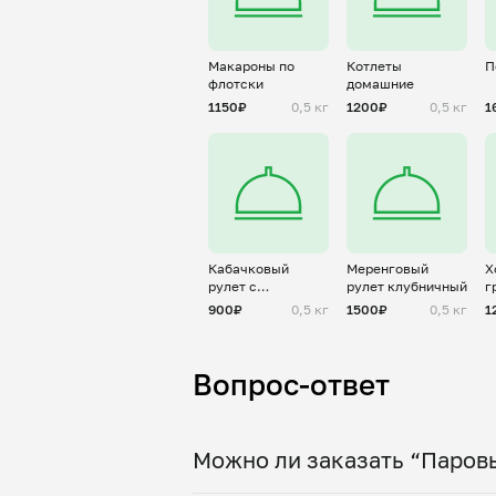
Макароны по
Котлеты
П
флотски
домашние
1150₽
0,5 кг
1200₽
0,5 кг
1
Кабачковый
Меренговый
Х
рулет с
рулет клубничный
г
творожным
б
900₽
0,5 кг
1500₽
0,5 кг
1
сыром
Вопрос-ответ
Можно ли заказать “Паровы