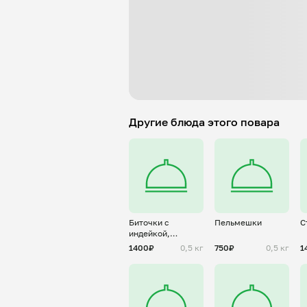
Другие блюда этого повара
Биточки с
Пельмешки
С
индейкой,
морковью,лук,
1400₽
0,5 кг
750₽
0,5 кг
1
сыр, специи