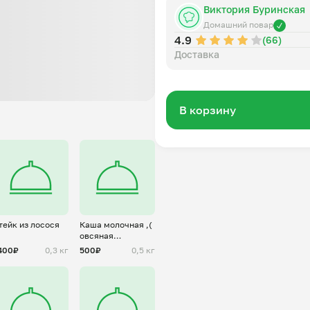
Виктория Буринская
Домашний повар
4.9
(66)
Доставка
В корзину
тейк из лосося
Каша молочная ,(
овсяная
,пшеничная)
400₽
0,3 кг
500₽
0,5 кг