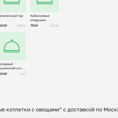
еченочный тор
Кабачковые
оладушки
600₽
0,5 кг
750₽
0,5 кг
олодный
рузинский суп с
аклажанами
200₽
1 кг
е котлетки с овощами” с доставкой по Моск