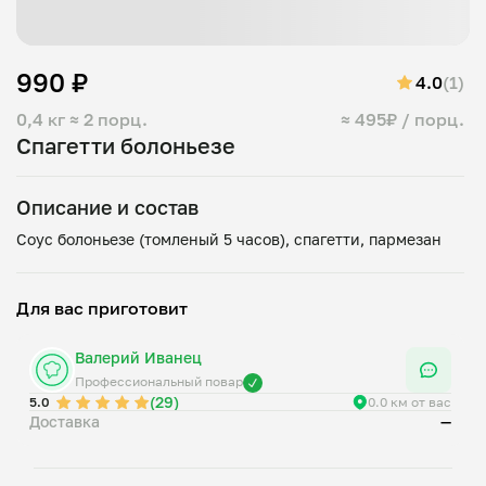
990 ₽
4.0
(1)
0,4 кг
≈ 2 порц.
≈ 495₽ / порц.
Спагетти болоньезе
Описание и состав
Для вас приготовит
Валерий Иванец
Профессиональный повар
(29)
5.0
0.0 км от вас
Доставка
—