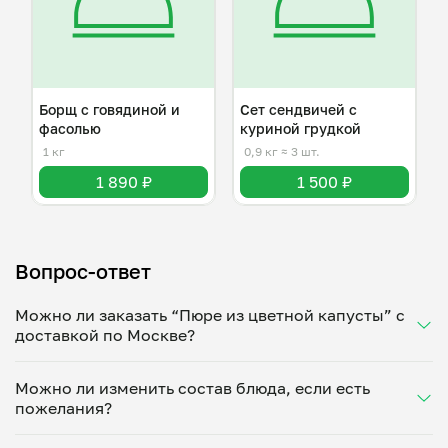
Борщ с говядиной и
Сет сендвичей с
фасолью
куриной грудкой
1 кг
0,9 кг
≈ 3 шт.
1 890 ₽
1 500 ₽
Вопрос-ответ
Можно ли заказать “Пюре из цветной капусты” с
доставкой по Москве?
Да, доставка на дом работает по всему городу!
Можно ли изменить состав блюда, если есть
Укажите удобное время — и получите свежее
пожелания?
домашнее блюдо в большой порции прямо с плиты.
Герметичная упаковка сохраняет тепло до 90
Конечно! Валерий Иванец адаптирует блюдо под