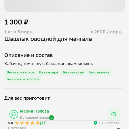
1 300 ₽
1 кг
≈ 5 порц.
≈ 260₽ / порц.
Шашлык овощной для мангала
Описание и состав
Вегетарианское
Без сахара
Без лактозы
Без глютена
Без орехов и бобов
Для вас приготовит
Мария Попова
Домашний повар
(11)
5.0
0.0 км от вас
Доставка
—