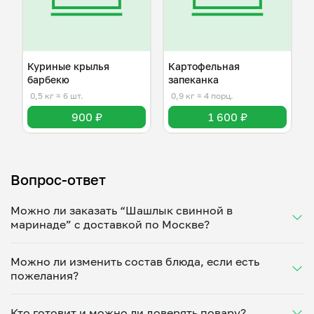
Куриные крылья
Картофельная
барбекю
запеканка
0,5 кг
≈ 6 шт.
0,9 кг
≈ 4 порц.
900 ₽
1 600 ₽
Вопрос-ответ
Можно ли заказать “Шашлык свинной в
маринаде” с доставкой по Москве?
Да, доставка на дом работает по всему городу!
Можно ли изменить состав блюда, если есть
Укажите удобное время — и получите свежее
пожелания?
домашнее блюдо в большой порции прямо с плиты.
Герметичная упаковка сохраняет тепло до 90
Конечно! Мария Попова адаптирует блюдо под
минут. Статус заказа отслеживайте в личном
Кто готовит и можно ли доверять повару?