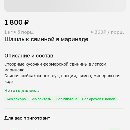
1 800 ₽
1 кг
≈ 5 порц.
≈ 360₽ / порц.
Шашлык свинной в маринаде
Описание и состав
Отборные кусочки фермерской свинины в легком
маринаде.
Свиная шейка/окорок, лук, специи, лимон, минеральная
Читать далее...
Без сахара
Без лактозы
Без глютена
Без орехов и бобов
Для вас приготовит