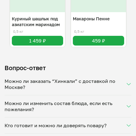
Куриный шашлык под
Макароны Пенне
азиатским маринадом
0,5 кг
0,5 кг
1 459 ₽
459 ₽
Вопрос-ответ
Можно ли заказать “Хинкали” с доставкой по
Москве?
Да, доставка на дом работает по всему городу!
Можно ли изменить состав блюда, если есть
Укажите удобное время — и получите свежее
пожелания?
домашнее блюдо в большой порции прямо с плиты.
Герметичная упаковка сохраняет тепло до 90
Конечно! Александр Тропинов адаптирует блюдо
минут. Статус заказа отслеживайте в личном
Кто готовит и можно ли доверять повару?
под ваши предпочтения: уберет специи, снизит
кабинете, а с поваром можно связаться напрямую в
количество соли, сахара или заменит ингредиенты.
чате. Рекомендуем оформлять заказ заранее —