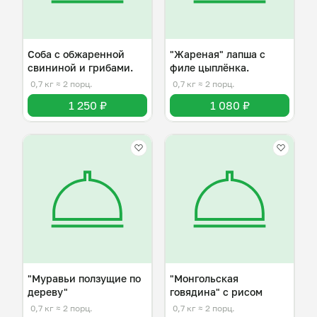
Соба с обжаренной
"Жареная" лапша с
свининой и грибами.
филе цыплёнка.
0,7 кг
≈ 2 порц.
0,7 кг
≈ 2 порц.
1 250 ₽
1 080 ₽
"Муравьи ползущие по
"Монгольская
дереву"
говядина" с рисом
0,7 кг
≈ 2 порц.
0,7 кг
≈ 2 порц.