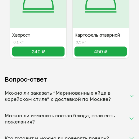
Хворост
Картофель отварной
0,1 кг
0,5 кг
240 ₽
450 ₽
Вопрос-ответ
Можно ли заказать “Маринованные яйца в
корейском стиле” с доставкой по Москве?
Да, доставка на дом работает по всему городу!
Можно ли изменить состав блюда, если есть
Укажите удобное время — и получите свежее
пожелания?
домашнее блюдо в большой порции прямо с плиты.
Герметичная упаковка сохраняет тепло до 90
Конечно! Дмитрий Статков адаптирует блюдо под
минут. Статус заказа отслеживайте в личном
Кто готовит и можно ли доверять повару?