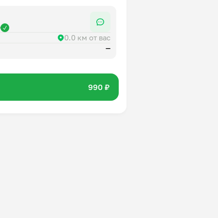
р
0.0 км от вас
—
990 ₽