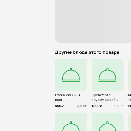
Другие блюда этого повара
Стейк свинина
Креветки с
М
шея
соусом васаби
т
990₽
0,5 кг
1890₽
0,5 кг
2