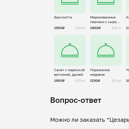
Брускетта
Маринованные
К
перчики с сыром
и артишоками
1500₽
0,5 кг
1900₽
0,5 кг
1
Салат с пармской
Пироженое
Ч
ветчиной, дыней.
медовое
1900₽
0,5 кг
1150₽
0,5 кг
1
Вопрос-ответ
Можно ли заказать “Цезарь