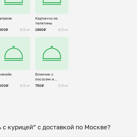
апрезе
Карпаччо из
телятины
300₽
0,5 кг
1860₽
0,5 кг
изкейк
Блинчик с
лососем и
творожным
000₽
0,5 кг
750₽
0,5 кг
сыром
 с курицей” с доставкой по Москве?