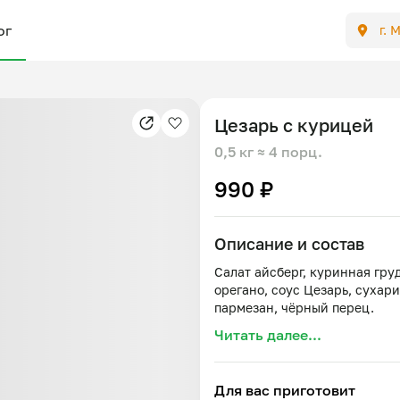
ог
г. 
Цезарь с курицей
0,5 кг
≈ 4 порц.
990 ₽
Описание и состав
Салат айсберг, куринная груд
орегано, соус Цезарь, сухар
Читать далее...
Для вас приготовит