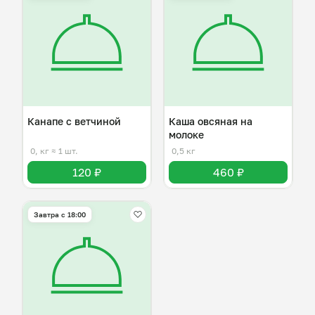
Канапе с ветчиной
Каша овсяная на
молоке
0, кг
≈ 1 шт.
0,5 кг
120 ₽
460 ₽
Завтра c 18:00