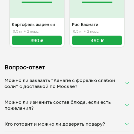
Картофель жареный
Рис Басмати
0,5 кг
≈ 2 порц.
0,5 кг
≈ 2 порц.
390 ₽
490 ₽
Вопрос-ответ
Можно ли заказать “Канапе с форелью слабой
соли” с доставкой по Москве?
Да, доставка на дом работает по всему городу!
Можно ли изменить состав блюда, если есть
Укажите удобное время — и получите свежее
пожелания?
домашнее блюдо в большой порции прямо с плиты.
Герметичная упаковка сохраняет тепло до 90
Конечно! Руслан Амиров адаптирует блюдо под
минут. Статус заказа отслеживайте в личном
Кто готовит и можно ли доверять повару?
ваши предпочтения: уберет специи, снизит
кабинете, а с поваром можно связаться напрямую в
количество соли, сахара или заменит ингредиенты.
чате. Рекомендуем оформлять заказ заранее —