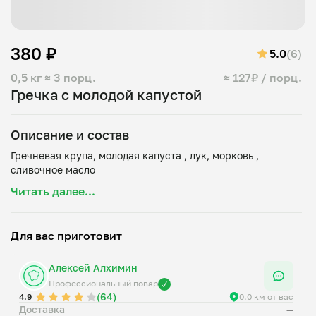
380 ₽
5.0
(6)
0,5 кг
≈ 3 порц.
≈ 127₽ / порц.
Гречка с молодой капустой
Описание и состав
Гречневая крупа, молодая капуста , лук, морковь ,
Читать далее...
Для вас приготовит
Алексей Алхимин
Профессиональный повар
(64)
4.9
0.0 км от вас
Доставка
—