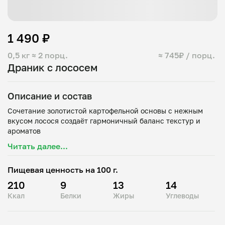
1 490 ₽
0,5 кг
≈ 2 порц.
≈ 745₽ / порц.
Драник с лососем
Описание и состав
Сочетание золотистой картофельной основы с нежным
вкусом лосося создаёт гармоничный баланс текстур и
Читать далее...
Пищевая ценность на 100 г.
210
9
13
14
Ккал
Белки
Жиры
Углеводы