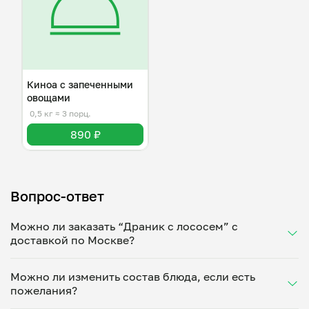
Киноа с запеченными
овощами
0,5 кг
≈ 3 порц.
890 ₽
Вопрос-ответ
Можно ли заказать “Драник с лососем” с
доставкой по Москве?
Да, доставка на дом работает по всему городу!
Можно ли изменить состав блюда, если есть
Укажите удобное время — и получите свежее
пожелания?
домашнее блюдо в большой порции прямо с плиты.
Герметичная упаковка сохраняет тепло до 90