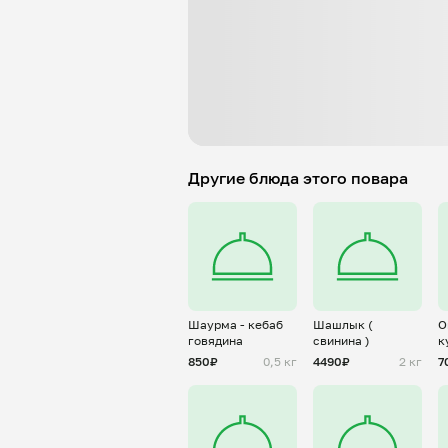
Другие блюда этого повара
Шаурма - кебаб
Шашлык (
О
говядина
свинина )
к
850₽
0,5 кг
4490₽
2 кг
7