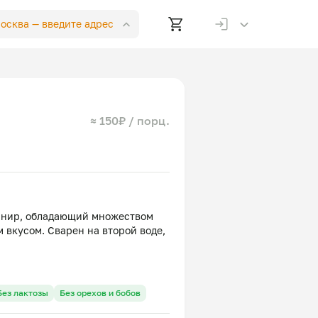
Москва —
введите адрес
≈ 150₽ / порц.
рнир, обладающий множеством
 вкусом. Сварен на второй воде,
Без лактозы
Без орехов и бобов