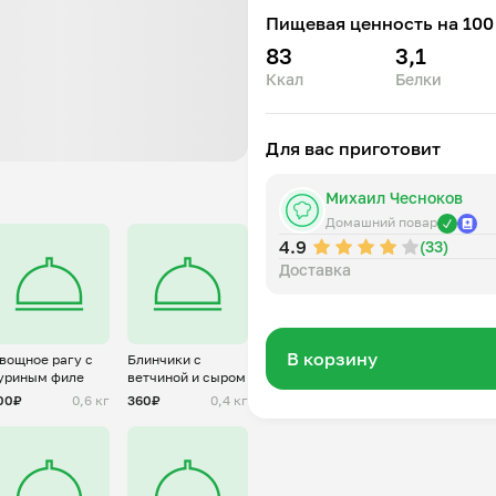
Пищевая ценность на 100 
83
3,1
Ккал
Белки
Для вас приготовит
Михаил Чесноков
Домашний повар
4.9
(33)
Доставка
В корзину
вощное рагу с
Блинчики с
уриным филе
ветчиной и сыром
00₽
0,6 кг
360₽
0,4 кг