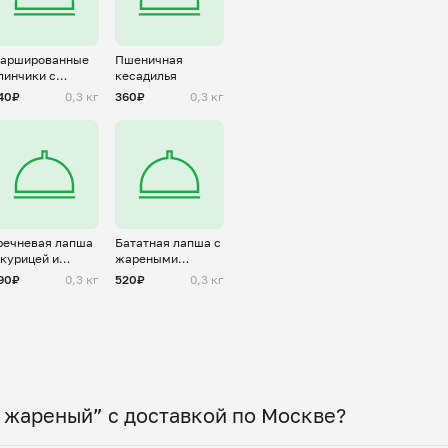
аршированные
Пшеничная
линчики с
кесадилья
ворогом
40₽
0,3 кг
360₽
0,3 кг
речневая лапша
Бататная лапша с
 курицей и
жареными
вощами
овощами и
90₽
0,3 кг
520₽
0,3 кг
говядиной
 жареный” с доставкой по Москве?