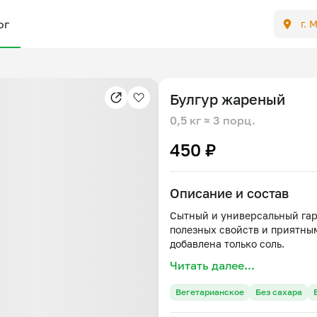
ог
г. 
Булгур жареный
0,5 кг
≈ 3 порц.
450 ₽
Описание и состав
Сытный и универсальный га
полезных свойств и приятным
Читать далее...
Вегетарианское
Без сахара