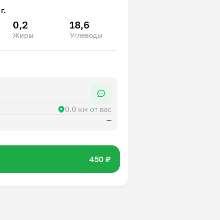
г.
0,2
18,6
Жиры
Углеводы
0.0 км от вас
—
450 ₽