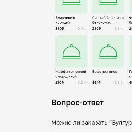
Блинчики с
Яичный блинчик с
Ф
курицей
беконом и
б
пармезаном (
т
360₽
0,4 кг
280₽
0,3 кг
2
Омлет)
Маффин с черной
Бефстроганов
Г
смородиной
с
о
130₽
0,2 кг
864₽
0,3 кг
4
Вопрос-ответ
Можно ли заказать “Булгур