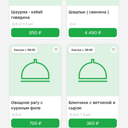
Шаурма - кебаб
Шашлык ( свинина )
говядина
0,5 кг
≈ 1 шт.
2 кг
850 ₽
4 490 ₽
Завтра c 08:00
Завтра c 08:00
Овощное рагу с
Блинчики с ветчиной и
куриным филе
сыром
0,6 кг
0,4 кг
≈ 4 шт.
700 ₽
360 ₽