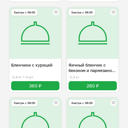
Завтра c 08:00
Завтра c 08:00
Блинчики с курицей
Яичный блинчик с
беконом и пармезаном
( Омлет)
0,4 кг
≈ 4 шт.
0,3 кг
360 ₽
280 ₽
Завтра c 08:00
Завтра c 08:00