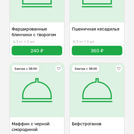
Фаршированные
Пшеничная кесадилья
блинчики с творогом
0,3 кг
≈ 2 шт.
0,3 кг
≈ 1 шт.
240 ₽
360 ₽
Завтра c 08:00
Завтра c 08:00
Маффин с черной
Бефстроганов
смородиной