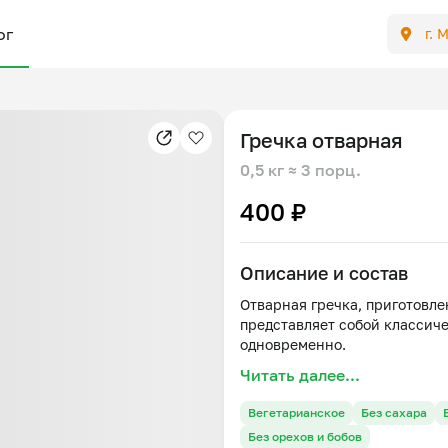
ог
г. 
Гречка отварная
0,5 кг
≈ 3 порц.
400 ₽
Описание и состав
Отварная гречка, приготовле
представляет собой классиче
Читать далее...
Вегетарианское
Без сахара
Без орехов и бобов