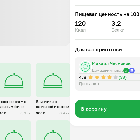
Пищевая ценность на 100 
120
3,2
Ккал
Белки
Для вас приготовит
Михаил Чесноков
Домашний повар
4.9
(33)
Доставка
вощное рагу с
Блинчики с
уриным филе
ветчиной и сыром
В корзину
00₽
0,6 кг
360₽
0,4 кг