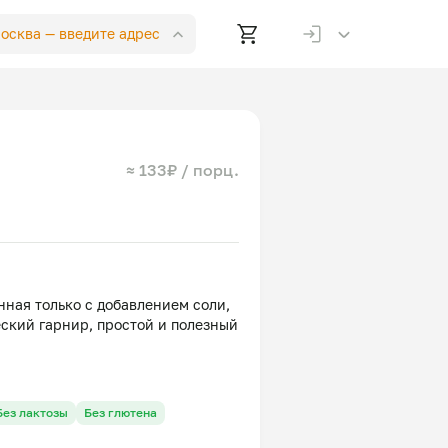
Москва —
введите адрес
≈ 133₽ / порц.
нная только с добавлением соли,
ский гарнир, простой и полезный
Без лактозы
Без глютена