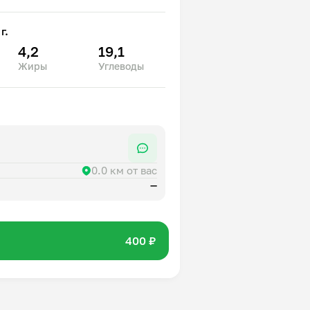
г.
4,2
19,1
Жиры
Углеводы
0.0 км от вас
—
400 ₽