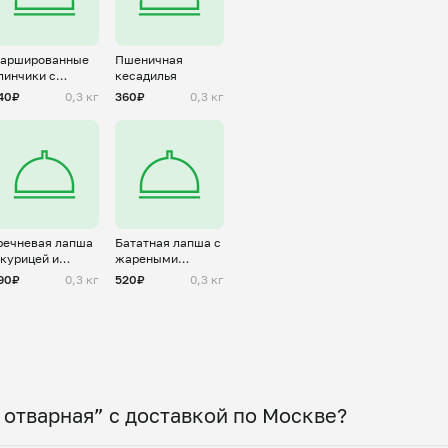
аршированные
Пшеничная
линчики с
кесадилья
ворогом
40₽
0,3 кг
360₽
0,3 кг
речневая лапша
Бататная лапша с
 курицей и
жареными
вощами
овощами и
90₽
0,3 кг
520₽
0,3 кг
говядиной
 отварная” с доставкой по Москве?