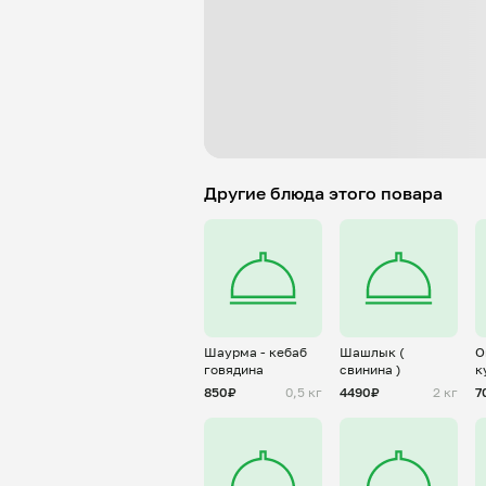
Другие блюда этого повара
Шаурма - кебаб
Шашлык (
О
говядина
свинина )
к
850₽
0,5 кг
4490₽
2 кг
7