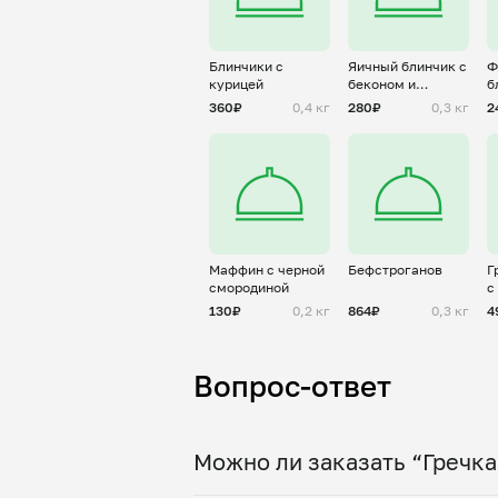
Блинчики с
Яичный блинчик с
Ф
курицей
беконом и
б
пармезаном (
т
360₽
0,4 кг
280₽
0,3 кг
2
Омлет)
Маффин с черной
Бефстроганов
Г
смородиной
с
о
130₽
0,2 кг
864₽
0,3 кг
4
Вопрос-ответ
Можно ли заказать “Гречка