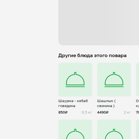
Другие блюда этого повара
Шаурма - кебаб
Шашлык (
О
говядина
свинина )
к
850₽
0,5 кг
4490₽
2 кг
7