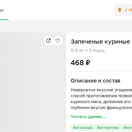
ог
г. 
Запеченые куриные
0,3 кг
≈ 1 порц.
468 ₽
Описание и состав
Невероятно вкусное угощени
способ приготовления позвол
куриного мяса, дополнив ег
Читать далее...
Без сахара
Без лактозы
Без 