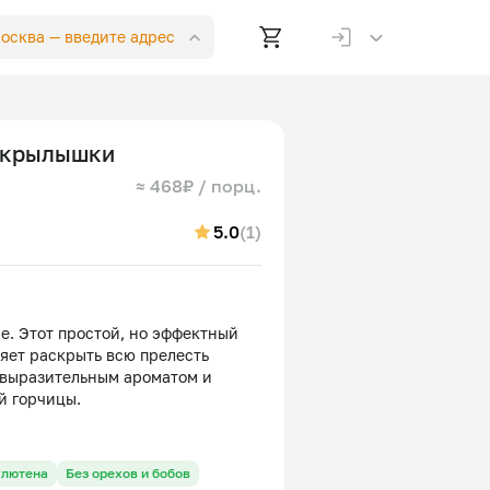
Москва —
введите адрес
 крылышки
≈ 468₽ / порц.
5.0
(1)
е. Этот простой, но эффектный
яет раскрыть всю прелесть
о выразительным ароматом и
глютена
Без орехов и бобов