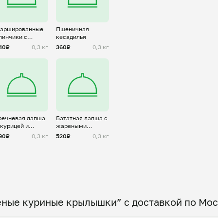
аршированные
Пшеничная
линчики с
кесадилья
ворогом
40₽
0,3 кг
360₽
0,3 кг
речневая лапша
Бататная лапша с
 курицей и
жареными
вощами
овощами и
90₽
0,3 кг
520₽
0,3 кг
говядиной
еные куриные крылышки” с доставкой по Мо