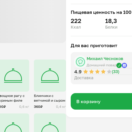
Пищевая ценность на 100 
222
18,3
Ккал
Белки
Для вас приготовит
Михаил Чесноков
Домашний повар
4.9
(33)
Доставка
вощное рагу с
Блинчики с
уриным филе
ветчиной и сыром
В корзину
00₽
0,6 кг
360₽
0,4 кг