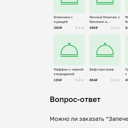
Блинчики с
Яичный блинчик с
Ф
курицей
беконом и
б
пармезаном (
т
360₽
0,4 кг
280₽
0,3 кг
2
Омлет)
Маффин с черной
Бефстроганов
Г
смородиной
с
о
130₽
0,2 кг
864₽
0,3 кг
4
Вопрос-ответ
Можно ли заказать “Запеч