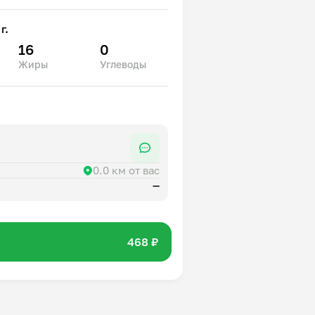
г.
16
0
Жиры
Углеводы
0.0 км от вас
—
468 ₽