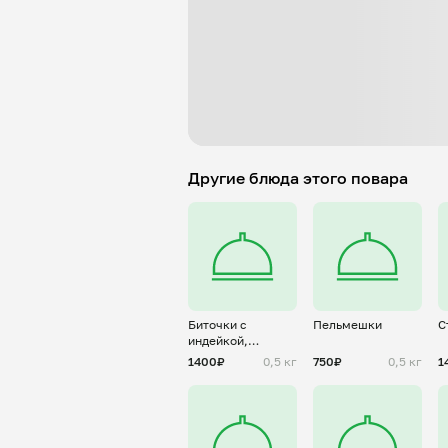
Другие блюда этого повара
Биточки с
Пельмешки
С
индейкой,
морковью,лук,
1400₽
0,5 кг
750₽
0,5 кг
1
сыр, специи