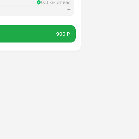
0.0 км от вас
—
900 ₽