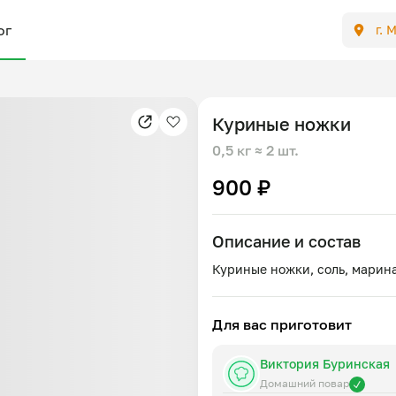
ог
г. 
Куриные ножки
0,5 кг
≈ 2 шт.
900 ₽
Описание и состав
Для вас приготовит
Виктория Буринская
Домашний повар