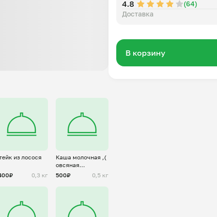
4.8
(64)
Доставка
В корзину
тейк из лосося
Каша молочная ,(
овсяная
,пшеничная)
400₽
0,3 кг
500₽
0,5 кг