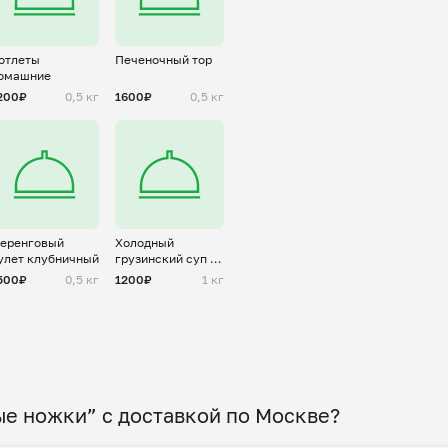
отлеты
Печеночный тор
омашние
200₽
0,5 кг
1600₽
0,5 кг
еренговый
Холодный
улет клубничный
грузинский суп с
баклажанами
500₽
0,5 кг
1200₽
1 кг
ые ножки” с доставкой по Москве?