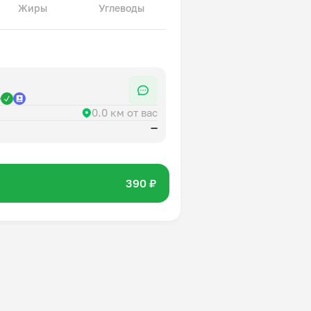
Жиры
Углеводы
р
0.0 км от вас
—
390 ₽