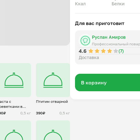
Ккал
Белки
Для вас приготовит
Руслан Амиров
Профессиональный пова
4.6
(7)
Доставка
В корзину
аста с
Птитим отварной
реветками в
оусе песто
90₽
0,5 кг
390₽
0,5 кг