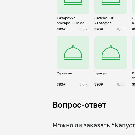
Казаречче
Запеченый
Л
обжаренные со
картофель
К
сливочным
п
390₽
0,5 кг
390₽
0,5 кг
6
маслом
Фузилли
Булгур
К
ж
390₽
0,5 кг
390₽
0,5 кг
3
Вопрос-ответ
Можно ли заказать “Капуст