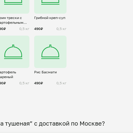
оин трески с
Грибной креп-суп
артофельным
юре
90₽
0,5 кг
490₽
0,5 кг
артофель
Рис Басмати
ареный
90₽
0,5 кг
490₽
0,5 кг
а тушеная” с доставкой по Москве?