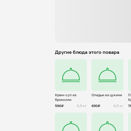
Другие блюда этого повара
Крем-суп из
Оладьи из цукини
П
брокколи
К
с
590₽
0,5 кг
690₽
0,5 кг
7