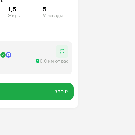
г.
1,5
5
Жиры
Углеводы
р
0.0 км от вас
—
790 ₽