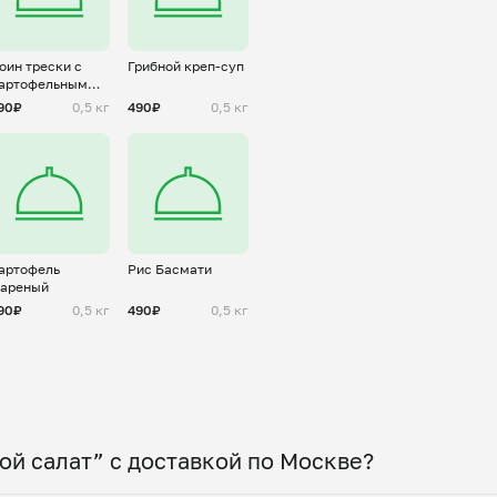
оин трески с
Грибной креп-суп
артофельным
юре
90₽
0,5 кг
490₽
0,5 кг
артофель
Рис Басмати
ареный
90₽
0,5 кг
490₽
0,5 кг
й салат” с доставкой по Москве?