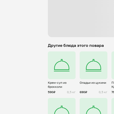
Другие блюда этого повара
Крем-суп из
Оладьи из цукини
П
брокколи
К
с
590₽
0,5 кг
690₽
0,5 кг
7