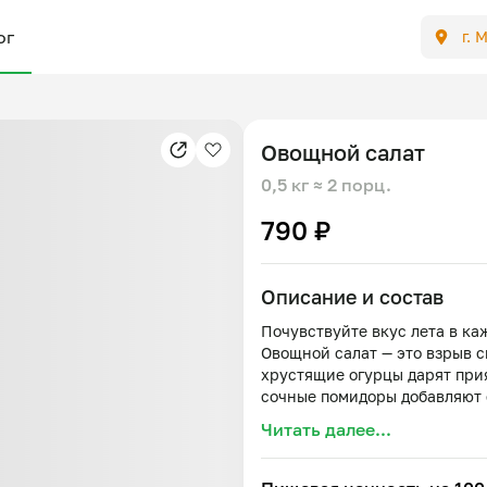
ог
г. 
Овощной салат
0,5 кг
≈ 2 порц.
790 ₽
Описание и состав
Почувствуйте вкус лета в ка
Овощной салат — это взрыв 
хрустящие огурцы дарят при
сочные помидоры добавляют 
нежный красный лук вносит 
Читать далее...
Заправленный ароматным по
приправленный солью, салат
компаньоном для шашлыка, ж