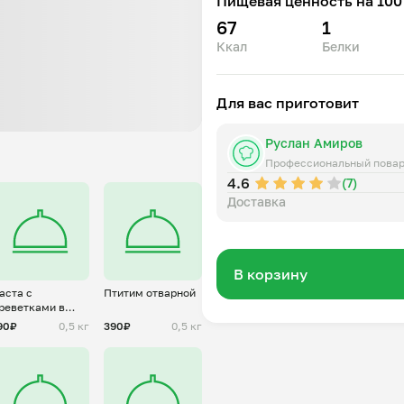
Пищевая ценность на 100 
67
1
Ккал
Белки
Для вас приготовит
Руслан Амиров
Профессиональный пова
4.6
(7)
Доставка
В корзину
аста с
Птитим отварной
реветками в
оусе песто
90₽
0,5 кг
390₽
0,5 кг