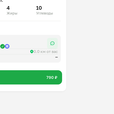
г.
4
10
Жиры
Углеводы
р
0.0 км от вас
—
790 ₽