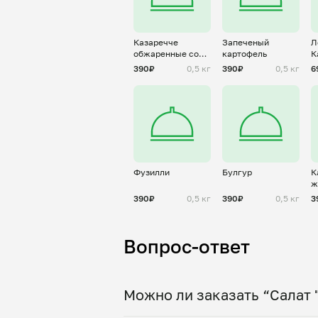
Казаречче
Запеченый
Л
обжаренные со
картофель
К
сливочным
п
390₽
0,5 кг
390₽
0,5 кг
6
маслом
Фузилли
Булгур
К
ж
390₽
0,5 кг
390₽
0,5 кг
3
Вопрос-ответ
Можно ли заказать “Салат 