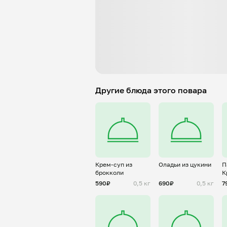
Другие блюда этого повара
Крем-суп из
Оладьи из цукини
П
брокколи
К
с
590₽
0,5 кг
690₽
0,5 кг
7