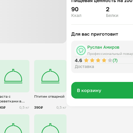
Пищевая ценность на 100 
90
2
Ккал
Белки
Для вас приготовит
Руслан Амиров
Профессиональный пова
4.6
(7)
Доставка
В корзину
аста с
Птитим отварной
реветками в
оусе песто
90₽
0,5 кг
390₽
0,5 кг