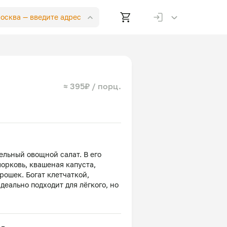
Москва —
введите адрес
≈ 395₽ / порц.
ельный овощной салат. В его
морковь, квашеная капуста,
рошек. Богат клетчаткой,
еально подходит для лёгкого, но