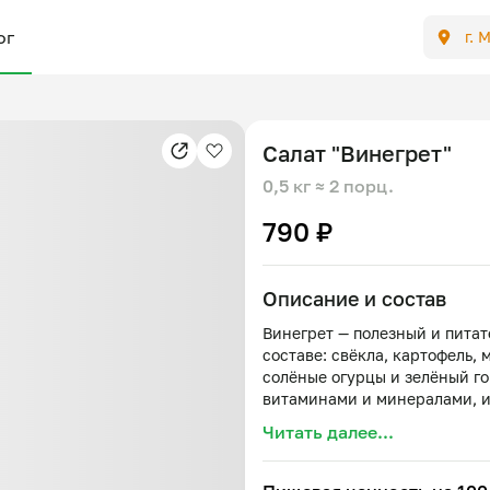
ог
г. 
Салат "Винегрет"
0,5 кг
≈ 2 порц.
790 ₽
Описание и состав
Винегрет — полезный и питат
составе: свёкла, картофель, 
солёные огурцы и зелёный го
витаминами и минералами, ид
Читать далее...