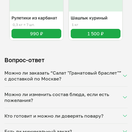
Рулетики из карбанат
Шашлык куриный
0,3 кг
≈ 7 шт.
1 кг
990 ₽
1 500 ₽
Вопрос-ответ
Можно ли заказать “Салат "Гранатовый браслет"”
с доставкой по Москве?
Да, доставка на дом работает по всему городу!
Можно ли изменить состав блюда, если есть
Укажите удобное время — и получите свежее
пожелания?
домашнее блюдо в большой порции прямо с плиты.
Герметичная упаковка сохраняет тепло до 90
Конечно! Мария Хрущёва адаптирует блюдо под
минут. Статус заказа отслеживайте в личном
Кто готовит и можно ли доверять повару?
ваши предпочтения: уберет специи, снизит
кабинете, а с поваром можно связаться напрямую в
количество соли, сахара или заменит ингредиенты.
чате. Рекомендуем оформлять заказ заранее —
“Салат "Гранатовый браслет"” готовит Мария
Укажите пожелания при оформлении или напишите
утром на вечер или сегодня на завтра.
Есть ли минимальный заказ?