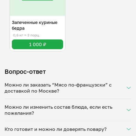
Запеченные куриные
бедра
0,6 кг
≈ 3 порц.
1 000 ₽
Вопрос-ответ
Можно ли заказать “Мясо по-французски” с
доставкой по Москве?
Да, доставка на дом работает по всему городу!
Можно ли изменить состав блюда, если есть
Укажите удобное время — и получите свежее
пожелания?
домашнее блюдо в большой порции прямо с плиты.
Герметичная упаковка сохраняет тепло до 90
Конечно! Мария Попова адаптирует блюдо под
минут. Статус заказа отслеживайте в личном
Кто готовит и можно ли доверять повару?
ваши предпочтения: уберет специи, снизит
кабинете, а с поваром можно связаться напрямую в