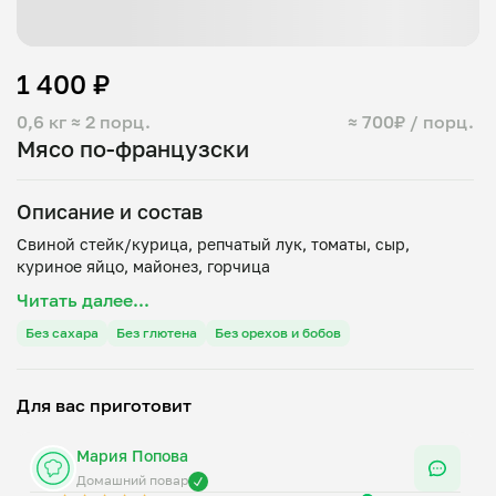
1 400 ₽
0,6 кг
≈ 2 порц.
≈ 700₽ / порц.
Мясо по-французски
Описание и состав
Свиной стейк/курица, репчатый лук, томаты, сыр,
Читать далее...
Без сахара
Без глютена
Без орехов и бобов
Для вас приготовит
Мария Попова
Домашний повар