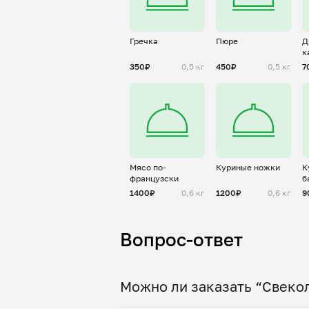
Гречка
Пюре
Д
к
350₽
0,5 кг
450₽
0,5 кг
7
Мясо по-
Куриные ножки
К
французски
б
1400₽
0,6 кг
1200₽
0,6 кг
9
Вопрос-ответ
Можно ли заказать “Свекол