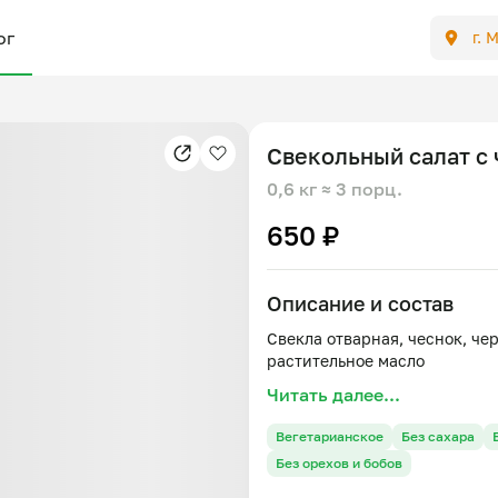
ог
г. 
Свекольный салат с
0,6 кг
≈ 3 порц.
650 ₽
Описание и состав
Свекла отварная, чеснок, че
Читать далее...
Вегетарианское
Без сахара
Без орехов и бобов