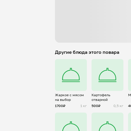
Другие блюда этого повара
Жаркое с мясом
Картофель
М
на выбор
отварной
1700₽
1 кг
500₽
0,5 кг
4