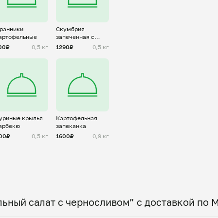
ранники
Скумбрия
артофельные
запеченная с
лимоном
00₽
0,5 кг
1290₽
0,5 кг
уриные крылья
Картофельная
арбекю
запеканка
00₽
0,5 кг
1600₽
0,9 кг
ьный салат с черносливом” с доставкой по 