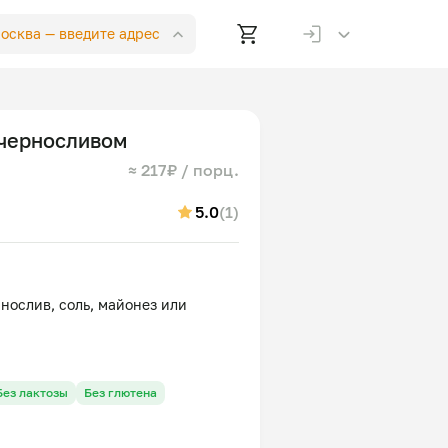
Москва —
введите адрес
 черносливом
≈ 217₽ / порц.
5.0
(1)
рнослив, соль, майонез или
Без лактозы
Без глютена