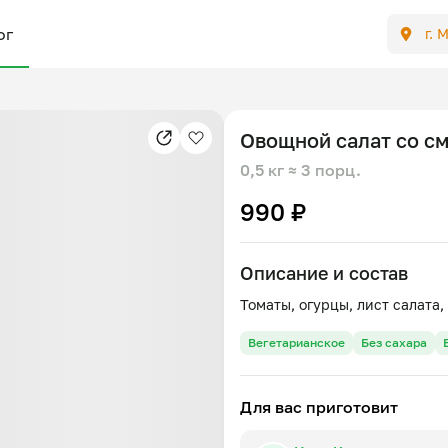
ог
г. 
Овощной салат со с
0,5 кг
≈ 3 порц.
990 ₽
Описание и состав
Вегетарианское
Без сахара
Для вас приготовит