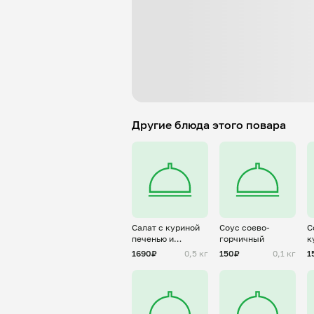
Другие блюда этого повара
Салат с куриной
Соус соево-
С
печенью и
горчичный
к
ягодным
и
1690₽
0,5 кг
150₽
0,1 кг
1
вареньем