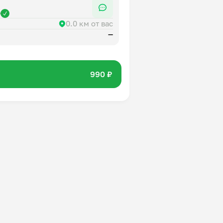
р
0.0 км от вас
—
990 ₽