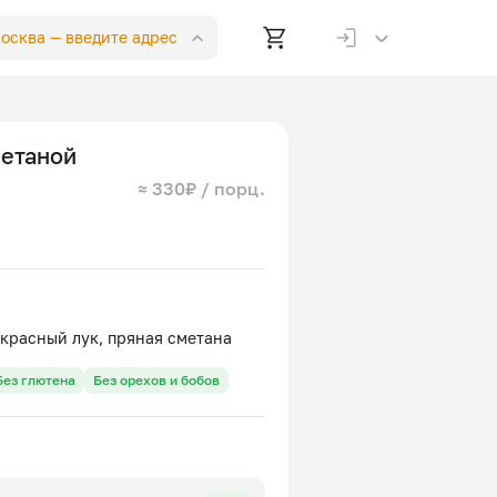
Москва —
введите адрес
метаной
≈ 330₽ / порц.
Без глютена
Без орехов и бобов