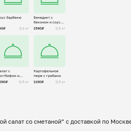
оус барбекю
Бенедикт с
беконом и соусом
голландез
50₽
0,1 кг
1590₽
0,5 кг
алат с
Картофельное
остбифом и
пюре с грибами
еченым томатом
290₽
0,5 кг
1190₽
0,5 кг
й салат со сметаной” с доставкой по Москв