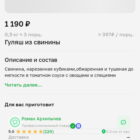
1 190 ₽
0,5 кг
≈ 3 порц.
≈ 397₽ / порц.
Гуляш из свинины
Описание и состав
Свинина, нарезанная кубиками,обжаренная и тушеная до
Читать далее...
Для вас приготовит
Роман Архипычев
Профессиональный повар
(124)
5.0
0.0 км от вас
Доставка
—