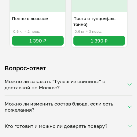
Пенне с лососем
Паста с тунцом(аль
тонно)
0,6 кг
≈ 2 порц.
0,6 кг
≈ 3 порц.
1 390 ₽
1 390 ₽
Вопрос-ответ
Можно ли заказать “Гуляш из свинины” с
доставкой по Москве?
Да, доставка на дом работает по всему городу!
Можно ли изменить состав блюда, если есть
Укажите удобное время — и получите свежее
пожелания?
домашнее блюдо в большой порции прямо с плиты.
Герметичная упаковка сохраняет тепло до 90
Конечно! Роман Архипычев адаптирует блюдо под
минут. Статус заказа отслеживайте в личном
Кто готовит и можно ли доверять повару?
ваши предпочтения: уберет специи, снизит
кабинете, а с поваром можно связаться напрямую в
количество соли, сахара или заменит ингредиенты.
чате. Рекомендуем оформлять заказ заранее —