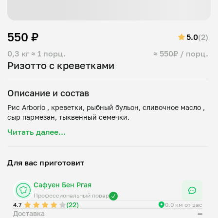
550 ₽
5.0
(2)
0,3 кг
≈ 1 порц.
≈ 550₽ / порц.
Ризотто с креветками
Описание и состав
Рис Arborio , креветки, рыбный бульон, сливочное масло ,
Читать далее...
Для вас приготовит
Сафуен Бен Ргая
Профессиональный повар
(22)
4.7
0.0 км от вас
Доставка
—