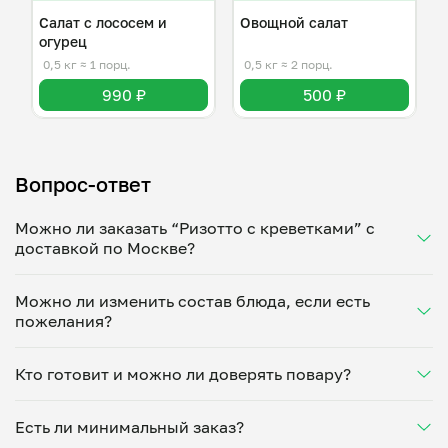
Салат с лососем и
Овощной салат
огурец
0,5 кг
≈ 1 порц.
0,5 кг
≈ 2 порц.
990 ₽
500 ₽
Вопрос-ответ
Можно ли заказать “Ризотто с креветками” с
доставкой по Москве?
Да, доставка на дом работает по всему городу!
Можно ли изменить состав блюда, если есть
Укажите удобное время — и получите свежее
пожелания?
домашнее блюдо в большой порции прямо с плиты.
Герметичная упаковка сохраняет тепло до 90
Конечно! Сафуен Бен Ргая адаптирует блюдо под
минут. Статус заказа отслеживайте в личном
Кто готовит и можно ли доверять повару?
ваши предпочтения: уберет специи, снизит
кабинете, а с поваром можно связаться напрямую в
количество соли, сахара или заменит ингредиенты.
чате. Рекомендуем оформлять заказ заранее —
“Ризотто с креветками” готовит Сафуен Бен Ргая —
Укажите пожелания при оформлении или напишите
утром на вечер или сегодня на завтра.
Есть ли минимальный заказ?
проверенный повар из г.Москва. Каждый повар
напрямую в чат — домашние блюда готовятся