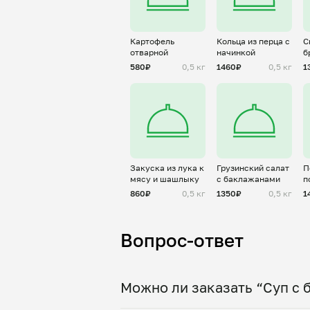
Картофель
Кольца из перца с
С
отварной
начинкой
б
г
580₽
0,5 кг
1460₽
0,5 кг
1
Закуска из лука к
Грузинский салат
П
мясу и шашлыку
с баклажанами
п
860₽
0,5 кг
1350₽
0,5 кг
1
Вопрос-ответ
Можно ли заказать “Суп с 