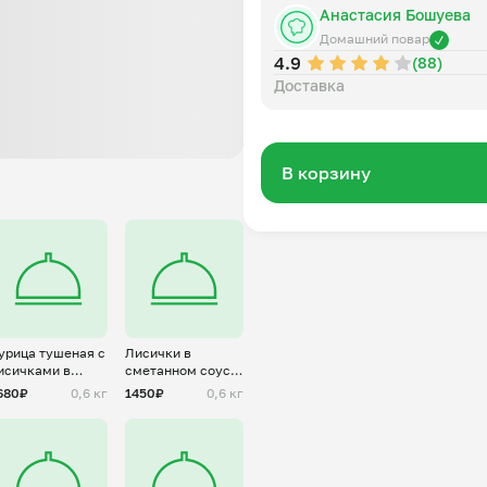
Анастасия Бошуева
Домашний повар
4.9
(88)
Доставка
В корзину
урица тушеная с
Лисички в
исичками в
сметанном соусе
метанном соусе
с картофелем
680₽
0,6 кг
1450₽
0,6 кг