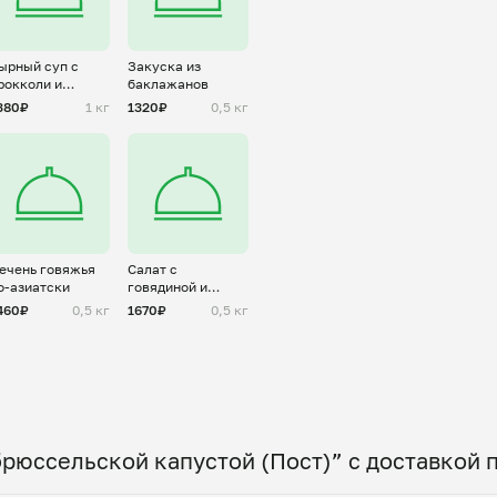
ырный суп с
Закуска из
рокколи и
баклажанов
рибами
380₽
1 кг
1320₽
0,5 кг
ечень говяжья
Салат с
о-азиатски
говядиной и
овощами
460₽
0,5 кг
1670₽
0,5 кг
брюссельской капустой (Пост)” с доставкой 