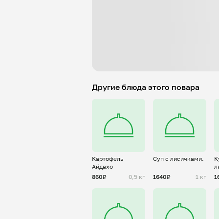
Другие блюда этого повара
Картофель
Суп с лисичками.
К
Айдахо
л
с
860₽
0,5 кг
1640₽
1 кг
1